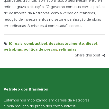
qualidades distintas. Somado a isso, o desinvestimento em
refino agrava a situação: “O governo continua com a política
de desmonte da Petrobras, com a venda de refinarias,
redução de investimentos no setor e paralisação de obras
em refinarias. A crise está contratada”, conclui.
10 reais
,
combustivel
,
desabastecimento
,
diesel
,
petrobras
,
política de preços
,
refinarias
Share this post
Petróleo dos Brasileiros
Estamos nos mobilizando em defesa da Petrobrás
e pela redução do preço dos combustíveis.