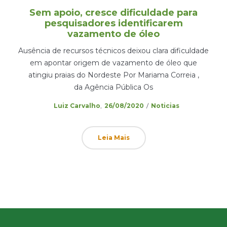
Sem apoio, cresce dificuldade para
pesquisadores identificarem
vazamento de óleo
Ausência de recursos técnicos deixou clara dificuldade
em apontar origem de vazamento de óleo que
atingiu praias do Nordeste Por Mariama Correia ,
da Agência Pública Os
Posted
Posted
by
Luiz Carvalho
26/08/2020
Noticias
on
in
Leia Mais