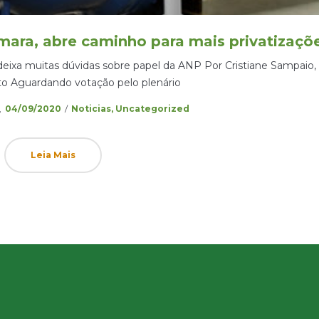
mara, abre caminho para mais privatizaçõ
deixa muitas dúvidas sobre papel da ANP Por Cristiane Sampaio,
ato Aguardando votação pelo plenário
Posted
Posted
04/09/2020
Noticias
Uncategorized
on
in
Leia Mais