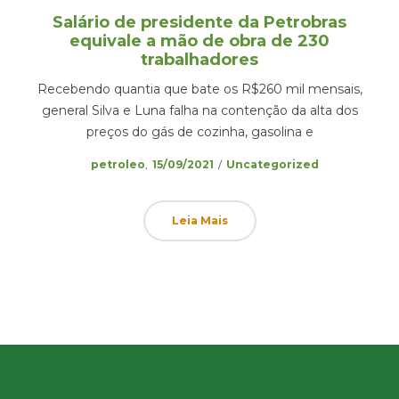
Salário de presidente da Petrobras
equivale a mão de obra de 230
trabalhadores
Recebendo quantia que bate os R$260 mil mensais,
general Silva e Luna falha na contenção da alta dos
preços do gás de cozinha, gasolina e
Posted
Posted
by
petroleo
15/09/2021
Uncategorized
on
in
Leia Mais